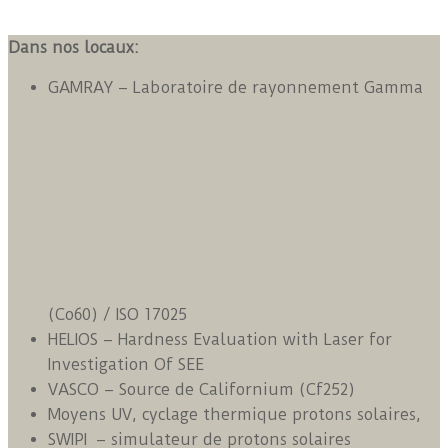
Dans nos locaux:
GAMRAY – Laboratoire de rayonnement Gamma
(Co60) / ISO 17025
HELIOS – Hardness Evaluation with Laser for
Investigation Of SEE
VASCO – Source de Californium (Cf252)
Moyens UV, cyclage thermique protons solaires,
SWIPI – simulateur de protons solaires