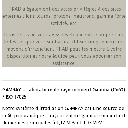
TRAD a également des accès privilégiés à des sites
externes : ions lourds, protons, neutrons, gamma forte
activité, etc.
Dans le cas où vous avez développé votre propre banc
de test et que vous souhaitez utiliser uniquement nos
moyens d’irradiation, TRAD peut les mettre à votre
disposition et notre équipe peut vous apporter son
assistance.
GAMRAY – Laboratoire de rayonnement Gamma (Co60)
/ ISO 17025
Notre système d’irradiation GAMRAY est une source de
Co60 panoramique – rayonnement gamma comportant
deux raies principales à 1,17 MeV et 1,33 MeV :