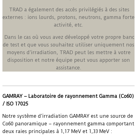
TRAD a également des accès privilégiés à des sites
externes : ions lourds, protons, neutrons, gamma forte
activité, etc.
Dans le cas où vous avez développé votre propre banc
de test et que vous souhaitez utiliser uniquement nos
moyens d’irradiation, TRAD peut les mettre à votre
disposition et notre équipe peut vous apporter son
assistance.
GAMRAY – Laboratoire de rayonnement Gamma (Co60)
/ ISO 17025
Notre système d’irradiation GAMRAY est une source de
Co60 panoramique – rayonnement gamma comportant
deux raies principales à 1,17 MeV et 1,33 MeV :