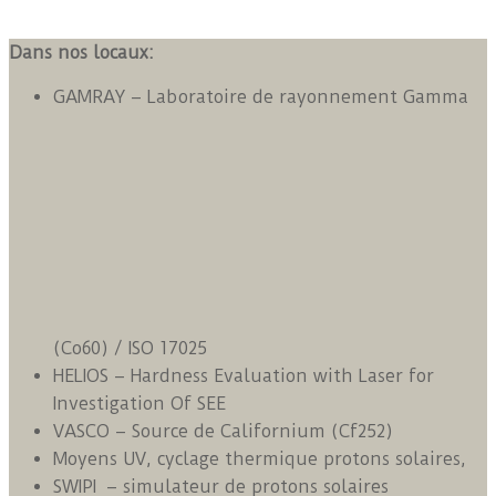
Dans nos locaux:
GAMRAY – Laboratoire de rayonnement Gamma
(Co60) / ISO 17025
HELIOS – Hardness Evaluation with Laser for
Investigation Of SEE
VASCO – Source de Californium (Cf252)
Moyens UV, cyclage thermique protons solaires,
SWIPI – simulateur de protons solaires