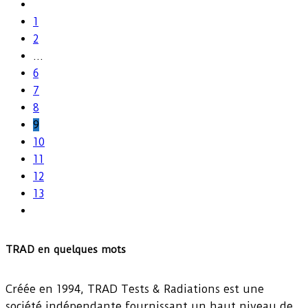
1
2
…
6
7
8
9
10
11
12
13
TRAD en quelques mots
Créée en 1994, TRAD Tests & Radiations est une
société indépendante fournissant un haut niveau de